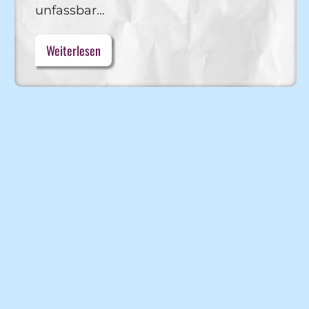
unfassbar…
Weiterlesen