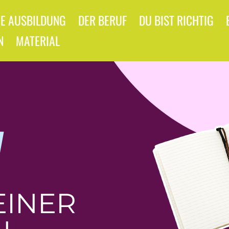
IE AUSBILDUNG
DER BERUF
DU BIST RICHTIG
N
MATERIAL
V
EINER