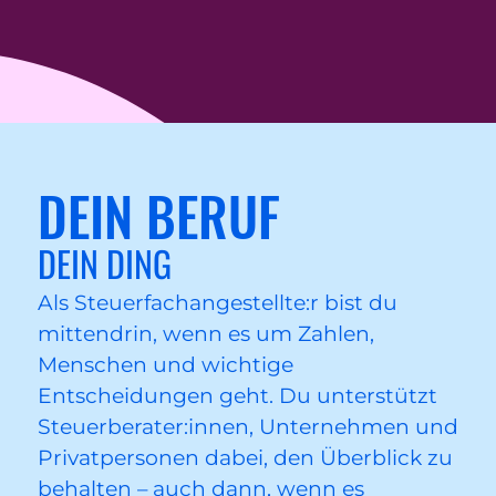
DEIN BERUF
DEIN DING
Als Steuerfachangestellte:r bist du
mittendrin, wenn es um Zahlen,
Menschen und wichtige
Entscheidungen geht. Du unterstützt
Steuerberater:innen, Unternehmen und
Privatpersonen dabei, den Überblick zu
behalten – auch dann, wenn es