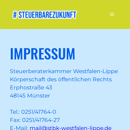
Zum
Inhalt
Menü
springen
IMPRESSUM
Steuerberaterkammer Westfalen-Lippe
Körperschaft des öffentlichen Rechts
Erphostraße 43
48145 Münster
Tel.: 0251/41764-0
Fax: 0251/41764-27
E-Mail:
mail@stbk-westfalen-lippe.de