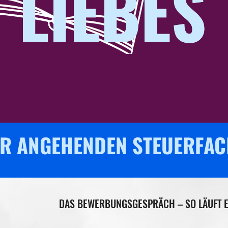
LIEBES
LIEBES
R ANGEHENDEN STEUER­FAC
DAS BEWERBUNGSGESPRÄCH – SO LÄUFT E