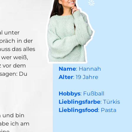
al unter
räch in der
muss das alles
 wer weiß,
rz vor dem
Name
: Hannah
sagen: Du
Alter
: 19 Jahre
Hobbys
: Fußball
Lieblingsfarbe
: Türkis
Lieblingsfood
: Pasta
n und bin
abe ich am
eine