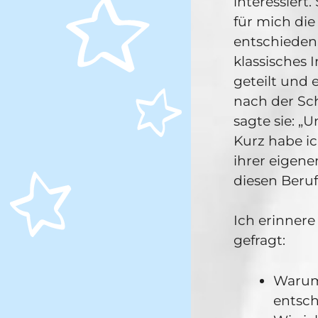
interessiert.
für mich di
entschieden 
klassisches 
geteilt und 
nach der Sc
sagte sie: „
Kurz habe i
ihrer eigene
diesen Beruf
Ich erinnere
gefragt:
Warum 
entsc