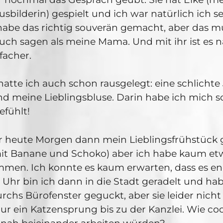
usbilderin) gespielt und ich war natürlich ich 
habe das richtig souverän gemacht, aber das mu
auch sagen als meine Mama. Und mit ihr ist es n
facher.
hatte ich auch schon rausgelegt: eine schlichte
d meine Lieblingsbluse. Darin habe ich mich sc
efühlt!
r heute Morgen dann mein Lieblingsfrühstück
it Banane und Schoko) aber ich habe kaum et
men. Ich konnte es kaum erwarten, dass es end
0 Uhr bin ich dann in die Stadt geradelt und ha
rchs Bürofenster geguckt, aber sie leider nicht
 nur ein Katzensprung bis zu der Kanzlei. Wie coo