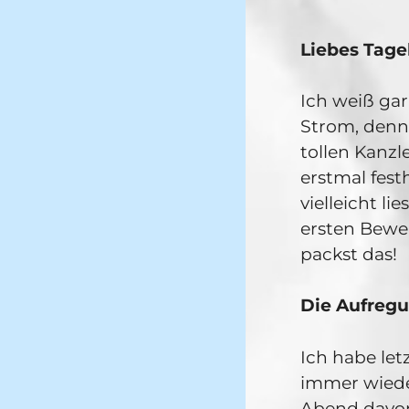
Liebes Tage
Ich weiß gar
Strom, denn
tollen Kanzle
erstmal fest
vielleicht l
ersten Bewe
packst das!
Die Aufregu
Ich habe le
immer wiede
Abend davor