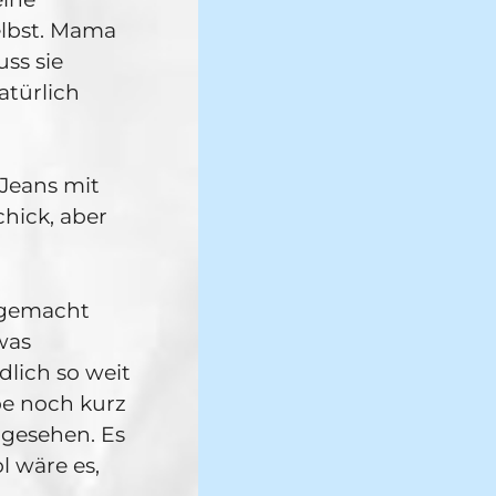
selbst. Mama
ss sie
atürlich
 Jeans mit
hick, aber
 gemacht
was
lich so weit
be noch kurz
 gesehen. Es
l wäre es,