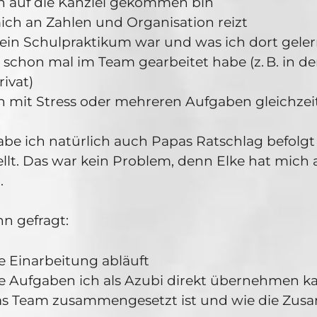
h auf die Kanzlei gekommen bin
ch an Zahlen und Organisation reizt
in Schulpraktikum war und was ich dort gele
 schon mal im Team gearbeitet habe (z. B. in de
rivat)
h mit Stress oder mehreren Aufgaben gleichze
be ich natürlich auch Papas Ratschlag befolgt
llt. Das war kein Problem, denn Elke hat mich 
.
n gefragt:
e Einarbeitung abläuft
 Aufgaben ich als Azubi direkt übernehmen k
as Team zusammengesetzt ist und wie die Zus