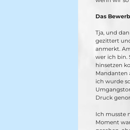
wenn wir so
Das Bewerb
Tja, und dan
gezittert un
anmerkt. Am
wer ich bin.
hinsetzen ko
Mandanten a
ich wurde so
Umgangston i
Druck gen
Ich musste n
Moment war i