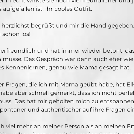
r in echt wirkte sie noch viel freundlicher und
s aufgefallen ist: ihr cooles Outfit.
h herzlichst begrüßt und mir die Hand gegebe
 schon los!
erfreundlich und hat immer wieder betont, das
 müsse. Das Gespräch war dann auch eher wie
es Kennenlernen, genau wie Mama gesagt hat.
er Fragen, die ich mit Mama geübt habe, hat El
h habe aber schnell gemerkt, dass ich nicht perfe
uss. Das hat mir geholfen mich zu entspannen
spontaner und authentischer auf ihre Fragen e
ch viel mehr an meiner Person als an meinen E