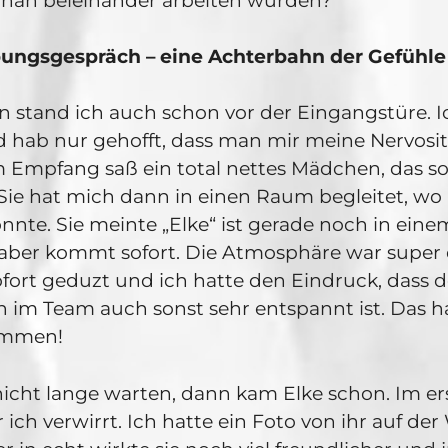
 nah beieinander arbeiten würden?
ungsgespräch – eine Achterbahn der Gefühle
n stand ich auch schon vor der Eingangstüre. I
d hab nur gehofft, dass man mir meine Nervosit
 Empfang saß ein total nettes Mädchen, das so
 Sie hat mich dann in einen Raum begleitet, wo
nnte. Sie meinte „Elke“ ist gerade noch in ein
ber kommt sofort. Die Atmosphäre war super 
fort geduzt und ich hatte den Eindruck, dass d
m Team auch sonst sehr entspannt ist. Das hat
ommen!
icht lange warten, dann kam Elke schon. Im er
ch verwirrt. Ich hatte ein Foto von ihr auf der