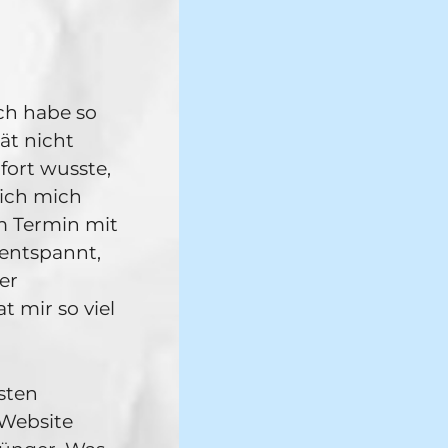
ch habe so
ät nicht
fort wusste,
 ich mich
em Termin mit
entspannt,
er
 mir so viel
sten
 Website