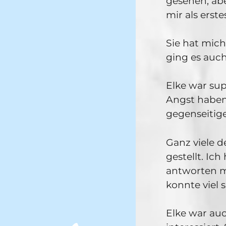
gesehen, abe
mir als erste
Sie hat mic
ging es auch
Elke war sup
Angst haben
gegenseitig
Ganz viele d
gestellt. Ic
antworten m
konnte viel 
Elke war au