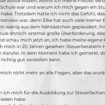
 Sie wollte wissen, womit ich meine Freizeit ver
e Schule war und warum ich mich gegen ein S
habe. Trotzdem hatte ich nicht das Gefühl, dass
Interview war, denn Elke hat auch viele meiner
ein wenig aus dem Nähkästchen geplaudert. Ihr
hule ähnlich: erstmal große Überforderung. Ab
Und schau mich jetzt an, ich habe meine eigene K
ch mich in 20 Jahren gesehen: Steuerberaterin
n Kanzlei. In dem Moment habe ich gemerkt, da
 richtig gut vorstellen kann.
 mich nicht mehr an alle Fragen, aber das wurde
ich mich für die Ausbildung zur Steuerfachan
hieden habe