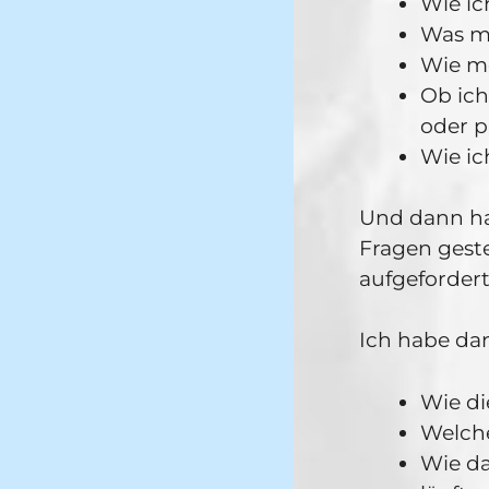
Wie ic
Was mi
Wie me
Ob ich
oder p
Wie ic
Und dann ha
Fragen geste
aufgefordert
Ich habe dan
Wie di
Welche
Wie d