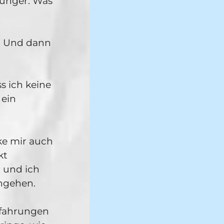
 jünger. Was
n. Und dann
s ich keine
 ein
ke mir auch
kt
 und ich
ingehen.
rfahrungen