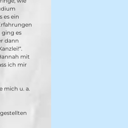
bringe, wie
tudium
 es ein
 Erfahrungen
 ging es
er dann
anzlei!“.
 Hannah mit
ss ich mir
 mich u. a.
gestellten