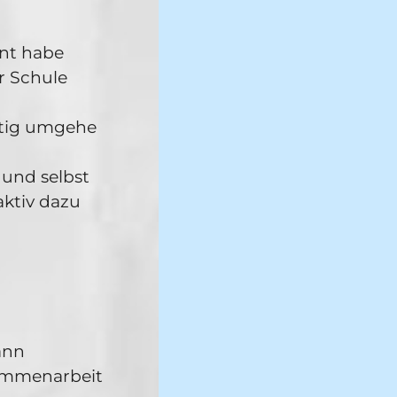
rnt habe
r Schule
itig umgehe
 und selbst
aktiv dazu
ann
ammenarbeit