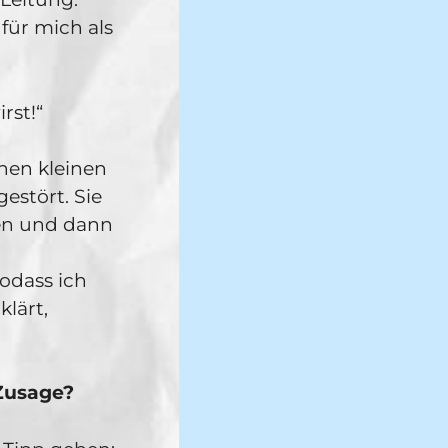
 für mich als
rst!“
inen kleinen
estört. Sie
sen und dann
odass ich
klärt,
Zusage?