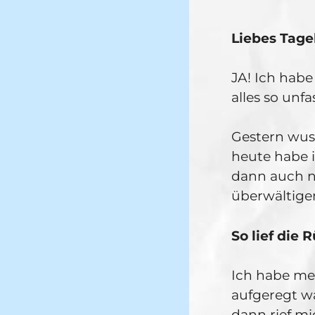
Liebes Tage
JA! Ich hab
alles so unfa
Gestern wus
heute habe i
dann auch no
überwältige
So lief di
Ich habe me
aufgeregt wa
dann rief m