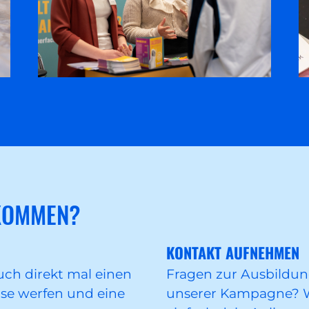
KOMMEN?
KONTAKT AUFNEHMEN
auch direkt mal einen
Fragen zur Ausbildu
rse werfen und eine
unserer Kampagne? Wi