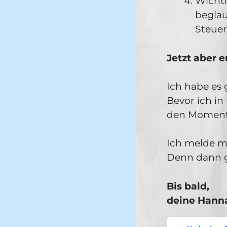
Wichti
beglau
Steue
Jetzt aber 
Ich habe es 
Bevor ich in
den Moment 
Ich melde m
Denn dann ge
Bis bald,
deine Hann