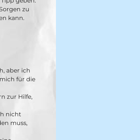
n Tipp geben:
h Sorgen zu
en kann.
, aber ich
mich für die
 zur Hilfe,
h nicht
den muss,