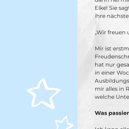
Elke! Sie sa
ihre nächst
„Wir freuen 
Mir ist erst
Freudenschre
hat nur gesa
in einer Wo
Ausbildungsv
mir alles in
welche Unte
Was passie