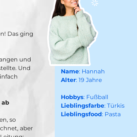
n! Das ging
fangen und
tellte. Und
Name
: Hannah
infach
Alter
: 19 Jahre
Hobbys
: Fußball
 ab
Lieblingsfarbe
: Türkis
Lieblingsfood
: Pasta
en, so
echnet, aber
Leitung: