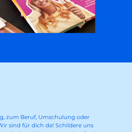
ng, zum Beruf, Umschulung oder
r sind für dich da! Schildere uns