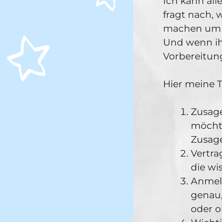
Ich kann all
fragt nach, 
machen um e
Und wenn ihr
Vorbereitun
Hier meine T
Zusage
möchte
Zusage
Vertra
die wi
Anmeld
genau,
oder o