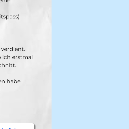
eine
tspass)
 verdient.
 ich erstmal
hnitt.
en habe.