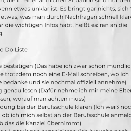
en, die in einer ähnlichen Situation sind nur de
wenn etwas unklar ist. Es bringt gar nichts, sic
twas, was man durch Nachfragen schnell klär
 die wichtigen Infos habt, heißt es: ran an die
g.
o Do Liste:
 bestätigen (Das habe ich zwar schon mündlich
 trotzdem noch eine E-Mail schreiben, wo ich 
 bedanke und sie nochmal offiziell annehme)
g genau lesen (Dafür nehme ich mir meine Eltern
ssen, worauf man achten muss)
ung bei der Berufsschule klären (Ich weiß noc
 ob ich mich selbst an der Berufsschule anmel
b das die Kanzlei übernimmt)