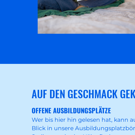
AUF DEN GESCHMACK GE
OFFENE AUSBILDUNGSPLÄTZE
Wer bis hier hin gelesen hat, kann 
Blick in unsere Ausbildungsplatzbö